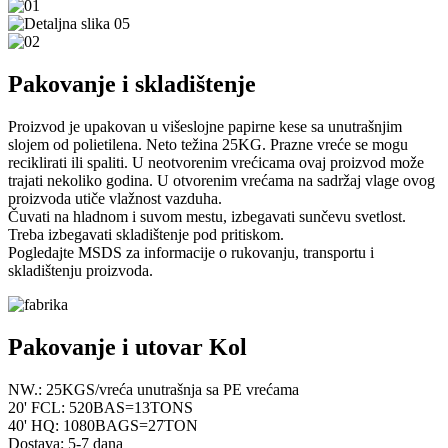
Pakovanje i skladištenje
Proizvod je upakovan u višeslojne papirne kese sa unutrašnjim
slojem od polietilena. Neto težina 25KG. Prazne vreće se mogu
reciklirati ili spaliti. U neotvorenim vrećicama ovaj proizvod može
trajati nekoliko godina. U otvorenim vrećama na sadržaj vlage ovog
proizvoda utiče vlažnost vazduha.
Čuvati na hladnom i suvom mestu, izbegavati sunčevu svetlost.
Treba izbegavati skladištenje pod pritiskom.
Pogledajte MSDS za informacije o rukovanju, transportu i
skladištenju proizvoda.
Pakovanje i utovar Kol
NW.: 25KGS/vreća unutrašnja sa PE vrećama
20' FCL: 520BAS=13TONS
40' HQ: 1080BAGS=27TON
Dostava: 5-7 dana