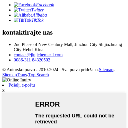
Facebook
Twitter
Alibaba
TikTok
kontaktirajte nas
2nd Phase of New Century Mall, Jinzhou City Shijiazhuang
City Hebei Kina.
contact@jinjichemical.com
0086-311 84320502
© Autorsko pravo - 2010-2024 : Sva prava pridržana.
Sitemap
-
SitemapTrans
-
Top Search
Pošalji e-poštu
x