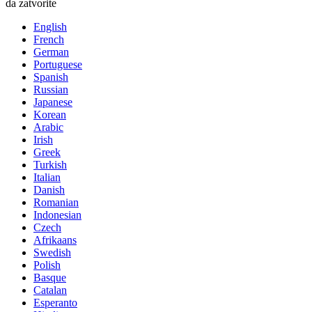
da zatvorite
English
French
German
Portuguese
Spanish
Russian
Japanese
Korean
Arabic
Irish
Greek
Turkish
Italian
Danish
Romanian
Indonesian
Czech
Afrikaans
Swedish
Polish
Basque
Catalan
Esperanto