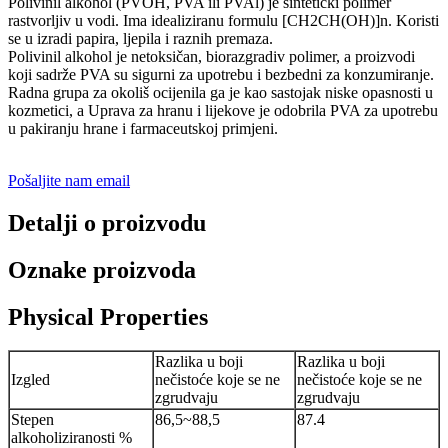
Polivinil alkohol (PVOH, PVA ili PVAl) je sintetički polimer
rastvorljiv u vodi. Ima idealiziranu formulu [CH2CH(OH)]n. Koristi
se u izradi papira, ljepila i raznih premaza.
Polivinil alkohol je netoksičan, biorazgradiv polimer, a proizvodi
koji sadrže PVA su sigurni za upotrebu i bezbedni za konzumiranje.
Radna grupa za okoliš ocijenila ga je kao sastojak niske opasnosti u
kozmetici, a Uprava za hranu i lijekove je odobrila PVA za upotrebu
u pakiranju hrane i farmaceutskoj primjeni.
Pošaljite nam email
Detalji o proizvodu
Oznake proizvoda
Physical Properties
Razlika u boji
Razlika u boji
Izgled
nečistoće koje se ne
nečistoće koje se ne
zgrudvaju
zgrudvaju
Stepen
86,5~88,5
87.4
alkoholiziranosti %