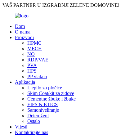
VAŠ PARTNER U IZGRADNJI ZELENE DOMOVINE!
Dom
O nama
Proizvodi
HPMC
MECH
NO
RDP/VAE
PVA
HPS
PP vlakna
Aplikacija
Ljepilo za pločice
Skim Coat/kit za zidove
Cementne žbuke i žbuke
EIFS & ETICS
Samoniveliranje
Deterdžent
Ostalo
Vijesti
Kontaktirajte nas