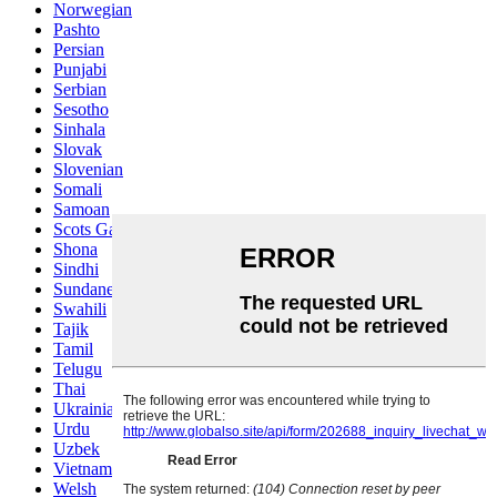
Norwegian
Pashto
Persian
Punjabi
Serbian
Sesotho
Sinhala
Slovak
Slovenian
Somali
Samoan
Scots Gaelic
Shona
Sindhi
Sundanese
Swahili
Tajik
Tamil
Telugu
Thai
Ukrainian
Urdu
Uzbek
Vietnamese
Welsh