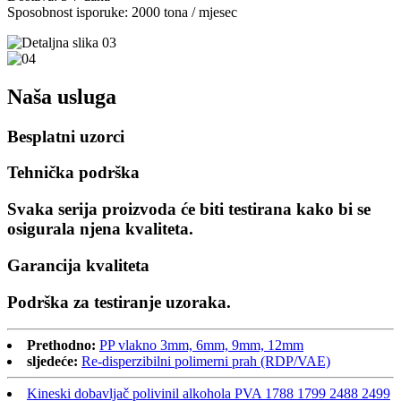
Sposobnost isporuke: 2000 tona / mjesec
Naša usluga
Besplatni uzorci
Tehnička podrška
Svaka serija proizvoda će biti testirana kako bi se
osigurala njena kvaliteta.
Garancija kvaliteta
Podrška za testiranje uzoraka.
Prethodno:
PP vlakno 3mm, 6mm, 9mm, 12mm
sljedeće:
Re-disperzibilni polimerni prah (RDP/VAE)
Kineski dobavljač polivinil alkohola PVA 1788 1799 2488 2499