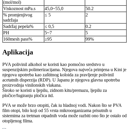
(mol/mol)
Viskoznost mPa.s
45,0~55,0
50.2
% promjenjivog
≤ 5
2
sadržaja
Sadržaj pepela%
≤ 0,5
0.2
PH
5~7
5
160mesh pass%
≥95
99%
Aplikacija
PVA polivinil alkohol se koristi kao pomoćno sredstvo u
suspenzijskim polimerizacijama. Njegova najveća primjena u Kini je
njegova upotreba kao zaštitnog koloida za pravljenje polivinil
acetatnih disperzija (RDP). U Japanu je njegova glavna upotreba
proizvodnja vinilonskih vlakana.
Široko se koristi u ljepilu, zidnom kitu/premazu, ljepilu za
pločice/fugiranju pločica itd.
PVA se može brzo otopiti, čak iu hladnoj vodi. Nakon što se PVA
film otopi, bilo koji od 55 vrsta mikroorganizama prisutnih u
sistemima za tretman otpadnih voda može razbiti ono što je ostalo od
otopljenog filma.