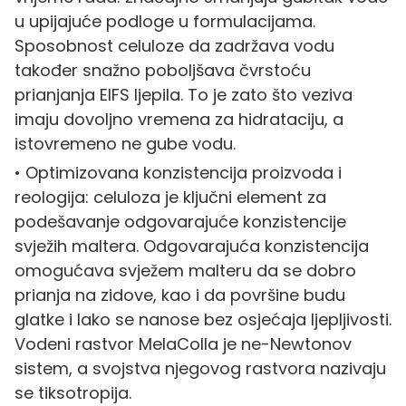
u upijajuće podloge u formulacijama.
Sposobnost celuloze da zadržava vodu
također snažno poboljšava čvrstoću
prianjanja EIFS ljepila. To je zato što veziva
imaju dovoljno vremena za hidrataciju, a
istovremeno ne gube vodu.
• Optimizovana konzistencija proizvoda i
reologija: celuloza je ključni element za
podešavanje odgovarajuće konzistencije
svježih maltera. Odgovarajuća konzistencija
omogućava svježem malteru da se dobro
prianja na zidove, kao i da površine budu
glatke i lako se nanose bez osjećaja ljepljivosti.
Vodeni rastvor MelaColla je ne-Newtonov
sistem, a svojstva njegovog rastvora nazivaju
se tiksotropija.