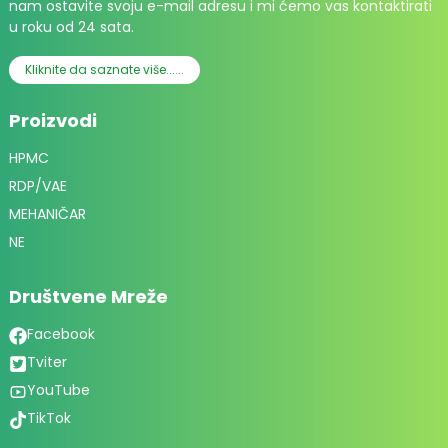
nam ostavite svoju e-mail adresu i mi ćemo vas kontaktirati
u roku od 24 sata.
Kliknite da saznate više......
Proizvodi
HPMC
RDP/VAE
MEHANIČAR
NE
Društvene Mreže
Facebook
Tviter
YouTube
TikTok