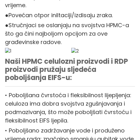
vrijeme.
●Povećan otpor iniltaciji/izdisaju zraka.
●Stručnjaci se oslanjaju na svojstva HPMC-a
što ga čini najboljom opcijom za ove
građevinske radove.
Naši HPMC celulozni proizvodi i RDP
proizvodi pružaju sljedeća
poboljšanja EIFS-u:
• Poboljšana čvrstoća i fleksibilnost lijepljenja:
celuloza ima dobra svojstva zgušnjavanja i
podmazivanja, što može poboljšati čvrstoću i
fleksibilnost EIFS ljepila.
• Poboljšano zadržavanje vode i produženo
vrijeme rada: značajno smanjuju gubitak vode