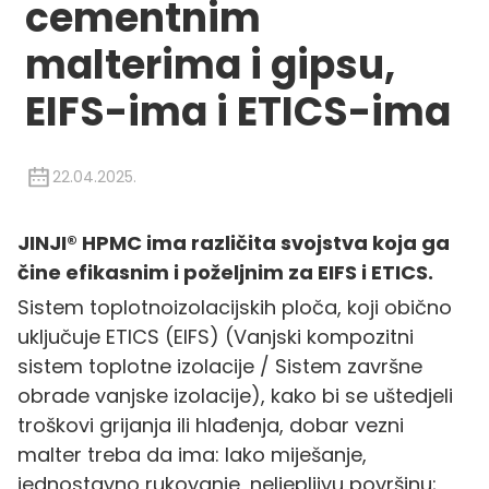
cementnim
malterima i gipsu,
EIFS-ima i ETICS-ima
22.04.2025.
JINJI® HPMC ima različita svojstva koja ga
čine efikasnim i poželjnim za EIFS i ETICS.
Sistem toplotnoizolacijskih ploča, koji obično
uključuje ETICS (EIFS) (Vanjski kompozitni
sistem toplotne izolacije / Sistem završne
obrade vanjske izolacije), kako bi se uštedjeli
troškovi grijanja ili hlađenja, dobar vezni
malter treba da ima: lako miješanje,
jednostavno rukovanje, neljepljivu površinu;