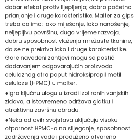
dobar efekat protiv lijepljenja; dobro početno
prianjanje i druge karakteristike. Malter za gips
treba da ima: lako miješanje, lako nanošenje,
neljepljivu površinu, dugo vrijeme razvoja,
dobru sposobnost vlaženja mrežaste tkanine,
da se ne prekriva lako i druge karakteristike.
Gore navedeni zahtjevi mogu se postići
dodavanjem odgovarajućih proizvoda
celuloznog etra poput hidroksipropil metil
celuloze (HPMC) u malter.
●Igra ključnu ulogu u izradi izoliranih vanjskih
zidova, a istovremeno održava glatku i
atraktivnu završnu obradu.
●Neka od ovih svojstava uključuju visoku
otpornost HPMC-a na slijeganje, sposobnost
zadržavanja vode i produženo otvoreno