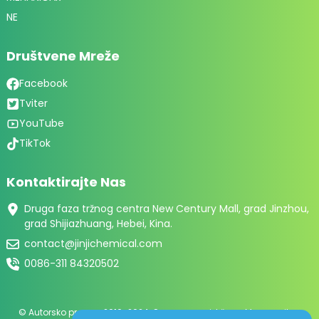
NE
Društvene Mreže
Facebook
Tviter
YouTube
TikTok
Kontaktirajte Nas
Druga faza tržnog centra New Century Mall, grad Jinzhou,
grad Shijiazhuang, Hebei, Kina.
contact@jinjichemical.com
0086-311 84320502
© Autorsko pravo - 2010-2024: Sva prava pridržana.
Mapa sajta
-