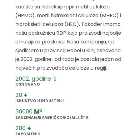
kao što su hidroksipropil metil celuloza
(HPMC), metil hidroksietil celuloza (MHEC) i
hidroksietil celuloza (HEC). Također imamo
našu podružnicu RDP koja proizvodi najbolje
emulzijske praškove. Naša kompanija, sa
sjedištem u provinciji Hebei u Kini, osnovana
je 2002. godine i od tada je postala jedan od
najvećih proizvođača celuloze u regiji.
2002. godine
's
OSNOVANO
+
20
ISKUSTVO U INDUSTRIJI
M²
30000
ZAUZIMANJE FABRIČKOG ZEMLJIŠTA
+
200
ZAPOSLENIK