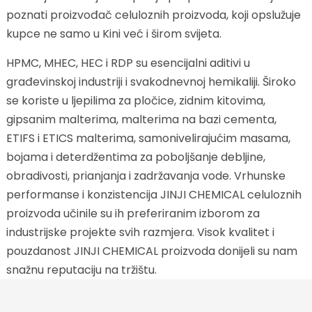
poznati proizvođač celuloznih proizvoda, koji opslužuje
kupce ne samo u Kini već i širom svijeta.
HPMC, MHEC, HEC i RDP su esencijalni aditivi u
građevinskoj industriji i svakodnevnoj hemikaliji. Široko
se koriste u ljepilima za pločice, zidnim kitovima,
gipsanim malterima, malterima na bazi cementa,
ETIFS i ETICS malterima, samonivelirajućim masama,
bojama i deterdžentima za poboljšanje debljine,
obradivosti, prianjanja i zadržavanja vode. Vrhunske
performanse i konzistencija JINJI CHEMICAL celuloznih
proizvoda učinile su ih preferiranim izborom za
industrijske projekte svih razmjera. Visok kvalitet i
pouzdanost JINJI CHEMICAL proizvoda donijeli su nam
snažnu reputaciju na tržištu.