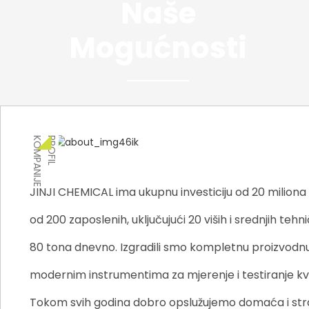
Naše
Mogućnosti
E
P
R
O
F
I
L
K
O
M
P
A
N
I
J
JINJI CHEMICAL ima ukupnu investiciju od 20 miliona
od 200 zaposlenih, uključujući 20 viših i srednjih te
80 tona dnevno. Izgradili smo kompletnu proizvodnu li
modernim instrumentima za mjerenje i testiranje kva
Tokom svih godina dobro opslužujemo domaća i stra