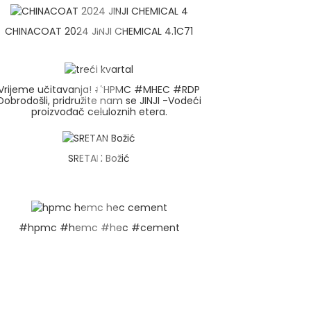
CHINACOAT 2024 JINJI CHEMICAL 4.1C71
Vrijeme učitavanja! #HPMC #MHEC #RDP
Dobrodošli, pridružite nam se JINJI -Vodeći
proizvođač celuloznih etera.
SRETAN Božić
#hpmc #hemc #hec #cement