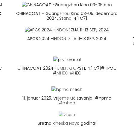
C
CHINACOAT - Guangzhou Kina 03-05. decembra
2024. Štand: 4.1 C71
APCS 2024 -INDONEZIJA 11-13 SEP, 2024
C
CHINACOAT 2024 HEMIJSKI OPŠTE 4.1 C71#HPMC
#MHEC #HEC
11. januar 2025. Vrijeme učitavanja! #hpmc
#mhec
Sretna kineska Nova godina!