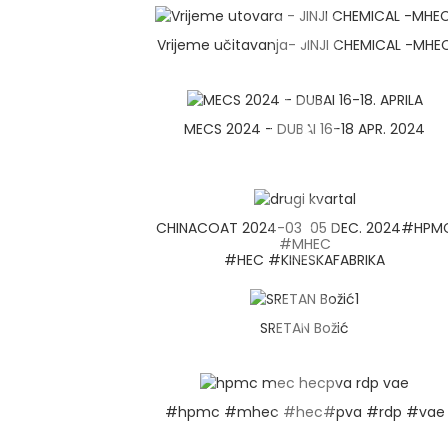
Vrijeme učitavanja- JINJI CHEMICAL -MHE
MECS 2024 - DUBAI 16-18 APR. 2024
CHINACOAT 2024-03-05 DEC. 2024#HPM
#MHEC
#HEC #KINESKAFABRIKA
SRETAN Božić
#hpmc #mhec #hec#pva #rdp #vae