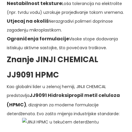
Nestabilnost teksture
Loša tolerancija na elektrolite
(npr. tvrdu vodu) uzrokuje prorjeđivanje tokom vremena.
Utjecaj na okoliš
Nerazgradivi polimeri doprinose
zagađenju mikroplastikom.
Ograničenja formulacije
Visoke stope dodavanja
istiskuju aktivne sastojke, što povećava troškove.
Znanje JINJI CHEMICAL
JJ9091 HPMC
Kao globalni lider u zelenoj hemiji, JINJI CHEMICAL
JJ9091 Hidroksipropil metil celuloza
predstavlja
(HPMC)
, dizajniran za moderne formulacije
deterdženata. Evo zašto mijenja industrijske standarde:​