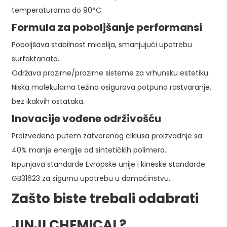
temperaturama do 90°C
Formula za poboljšanje performansi
Poboljšava stabilnost micelija, smanjujući upotrebu
surfaktanata.
Održava prozirne/prozirne sisteme za vrhunsku estetiku.
Niska molekularna težina osigurava potpuno rastvaranje,
bez ikakvih ostataka.
Inovacije vođene održivošću
Proizvedeno putem zatvorenog ciklusa proizvodnje sa
40% manje energije od sintetičkih polimera.
Ispunjava standarde Evropske unije i kineske standarde
GB31623 za sigurnu upotrebu u domaćinstvu.
Zašto biste trebali odabrati
JINJI CHEMICAL?