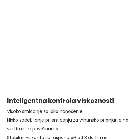
Inteligentna kontrola viskoznosti
Visoko smicanje za lako nanošenje;
Nisko zadebljanje pri smicanju za vrhunsko prianjanje na
vertikalnim površinama
Stabilan viskozitet u rasponu pH od 3 do 12 i na