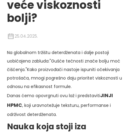
veće viskoznosti
bolji?
25.04.2025.
Na globalnom tržištu deterdženata i dalje postoji
uobičajena zabluda:
"Gušće tečnosti znače bolju moć
čišćenja."
Kako proizvođači nastoje ispuniti očekivanja
potrošača, mnogi pogrešno daju prioritet viskoznosti u
odnosu na efikasnost formule.
JINJI
Danas ćemo opovrgnuti ovu laž i predstaviti
HPMC
, koji uravnotežuje teksturu, performanse i
održivost deterdženata.
Nauka koja stoji iza