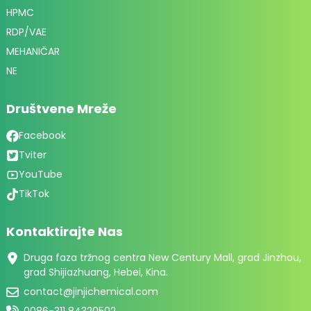
HPMC
RDP/VAE
MEHANIČAR
NE
Društvene Mreže
Facebook
Tviter
YouTube
TikTok
Kontaktirajte Nas
Druga faza tržnog centra New Century Mall, grad Jinzhou,
grad Shijiazhuang, Hebei, Kina.
contact@jinjichemical.com
0086-311 84320502