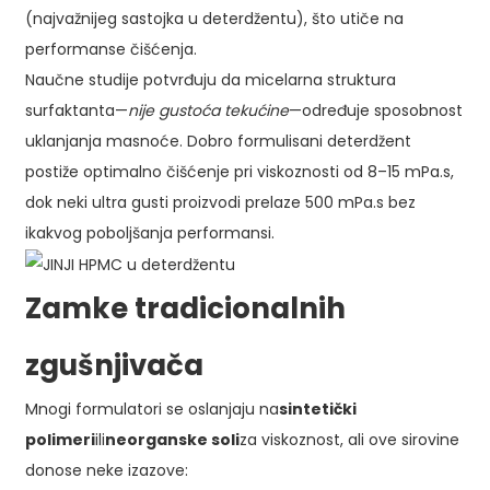
(najvažnijeg sastojka u deterdžentu), što utiče na
performanse čišćenja.
Naučne studije potvrđuju da micelarna struktura
surfaktanta—
nije gustoća tekućine
—određuje sposobnost
uklanjanja masnoće. Dobro formulisani deterdžent
postiže optimalno čišćenje pri viskoznosti od 8–15 mPa.s,
dok neki ultra gusti proizvodi prelaze 500 mPa.s bez
ikakvog poboljšanja performansi.
Zamke tradicionalnih
zgušnjivača
Mnogi formulatori se oslanjaju na
sintetički
polimeri
ili
neorganske soli
za viskoznost, ali ove sirovine
donose neke izazove: