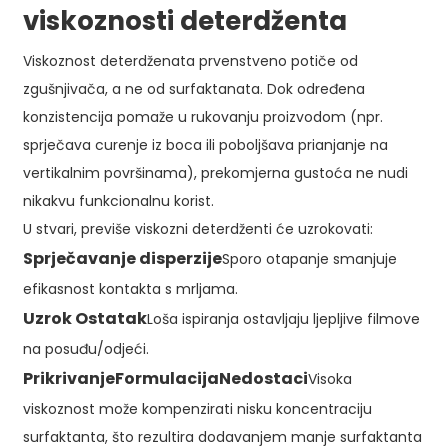
viskoznosti deterdženta
Viskoznost deterdženata prvenstveno potiče od
zgušnjivača, a ne od surfaktanata. Dok određena
konzistencija pomaže u rukovanju proizvodom (npr.
sprječava curenje iz boca ili poboljšava prianjanje na
vertikalnim površinama), prekomjerna gustoća ne nudi
nikakvu funkcionalnu korist.
U stvari, previše viskozni deterdženti će uzrokovati:
Sprječavanje disperzije
Sporo otapanje smanjuje
efikasnost kontakta s mrljama.
Uzrok Ostatak
Loša ispiranja ostavljaju ljepljive filmove
na posuđu/odjeći.
Prikrivanje
Formulacija
Nedostaci
Visoka
viskoznost može kompenzirati nisku koncentraciju
surfaktanta, što rezultira dodavanjem manje surfaktanta