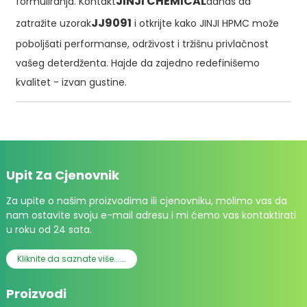
JINJI CHEMICAL
formuliranja. Kontakt
danas da
JJ9091
zatražite uzorak
i otkrijte kako JINJI HPMC može
poboljšati performanse, održivost i tržišnu privlačnost
vašeg deterdženta. Hajde da zajedno redefinišemo
kvalitet - izvan gustine.
Upit Za Cjenovnik
Za upite o našim proizvodima ili cjenovniku, molimo vas da
nam ostavite svoju e-mail adresu i mi ćemo vas kontaktirati
u roku od 24 sata.
Kliknite da saznate više......
Proizvodi