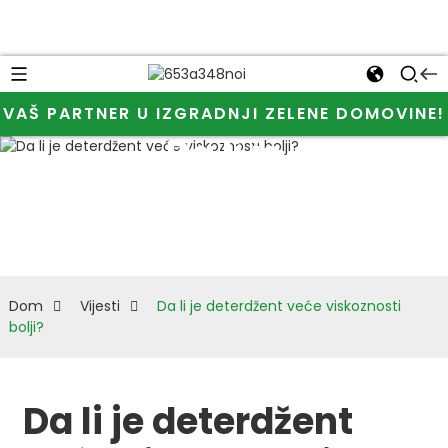
VAŠ PARTNER U IZGRADNJI ZELENE DOMOVINE!
Da li je
deterdžent
veće
viskoznosti
Dom
Vijesti
Da li je deterdžent veće viskoznosti
bolji?
bolji?
Da li je deterdžent