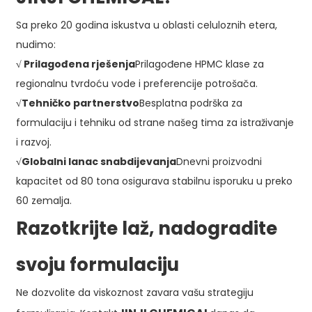
Sa preko 20 godina iskustva u oblasti celuloznih etera,
nudimo:
√ Prilagođena rješenja
Prilagođene HPMC klase za
regionalnu tvrdoću vode i preferencije potrošača.
√
Tehničko partnerstvo
Besplatna podrška za
formulaciju i tehniku ​​od strane našeg tima za istraživanje
i razvoj.
√
Globalni lanac snabdijevanja
Dnevni proizvodni
kapacitet od 80 tona osigurava stabilnu isporuku u preko
60 zemalja.
Razotkrijte laž, nadogradite
svoju formulaciju
Ne dozvolite da viskoznost zavara vašu strategiju